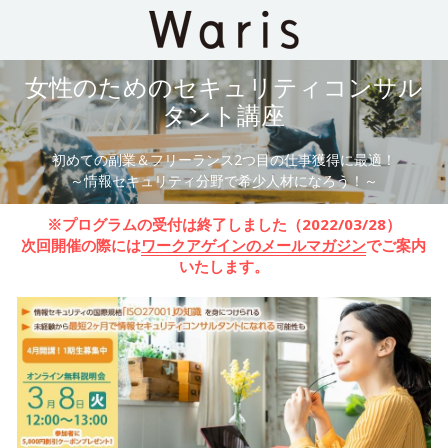
女性のためのセキュリティコンサル
タント講座
初めての副業＆フリーランス2つ目の仕事獲得に最適！
～情報セキュリティ分野で希少人材になろう！～
※プログラムの受付は終了しました（2022/03/28）
次回開催の際には
ワークアゲインのメールマガジン
でご案内
いたします。