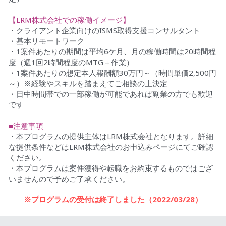
【LRM株式会社での稼働イメージ】
・クライアント企業向けのISMS取得支援コンサルタント
・基本リモートワーク
・1案件あたりの期間は平均6ケ月、月の稼働時間は20時間程
度（週1回2時間程度のMTG＋作業）
・1案件あたりの想定本人報酬額30万円～（時間単価2,500円
～）※経験やスキルを踏まえてご相談の上決定
・日中時間帯での一部稼働が可能であれば副業の方でも歓迎
です
■注意事項
・本プログラムの提供主体はLRM株式会社となります。詳細
な提供条件などはLRM株式会社のお申込みページにてご確認
ください。
・本プログラムは案件獲得や転職をお約束するものではござ
いませんので予めご了承ください。
※プログラムの受付は終了しました（2022/03/28）