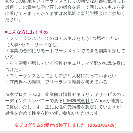
初めての副業やフリーランスとしての新たな武器の獲得にも
最適！この貴重な学び直しの機会を通して新しいスキルを身
に着けてみませんか？まずはお気軽に事前説明会にご参加く
ださい。
■こんな方におすすめ
・フリーランスとしてのコアスキルをもう1つ増やしたい
（人事×セキュリティなど）
・本業の合間にリモートワークメインでできる副業を探して
いる
・年々需要が増している情報セキュリティ分野の知識を身に
つけたい
・フリーランスとしてより希少な人材になっていきたい
・IT業界への転職・フリーランス転身を考えている
※本プログラムは、企業向け情報セキュリティサービスのリ
ーディングカンパニーである
LRM株式会社
とWarisが連携し
て提供いたします。主に女性の受講者を想定していますが、
男性を含めて性別を問わずご参加いただけます。
※プログラムの受付は終了しました（2022/03/28）